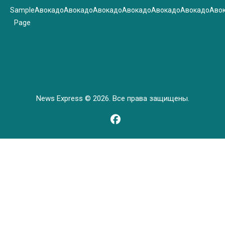
Sample
Авокадо
Авокадо
Авокадо
Авокадо
Авокадо
Авокадо
Аво
Page
News Express © 2026. Все права защищены.