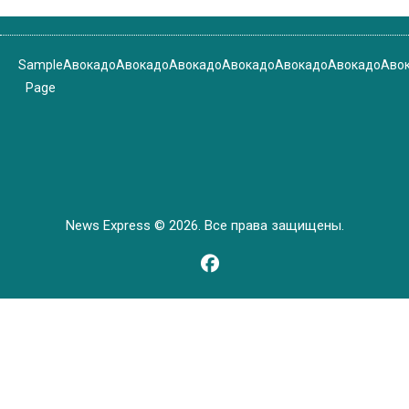
Sample
Авокадо
Авокадо
Авокадо
Авокадо
Авокадо
Авокадо
Аво
Page
News Express © 2026. Все права защищены.