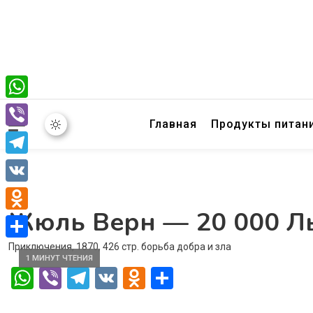
WhatsApp
Главная
Продукты питан
Viber
Telegram
VK
Жюль Верн — 20 000 Л
Odnoklassniki
Приключения, 1870, 426 стр. борьба добра и зла
Отправить
1 МИНУТ ЧТЕНИЯ
WhatsApp
Viber
Telegram
VK
Odnoklassniki
Отправить