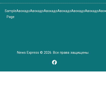
Sample
Авокадо
Авокадо
Авокадо
Авокадо
Авокадо
Авокадо
Аво
Page
News Express © 2026. Все права защищены.