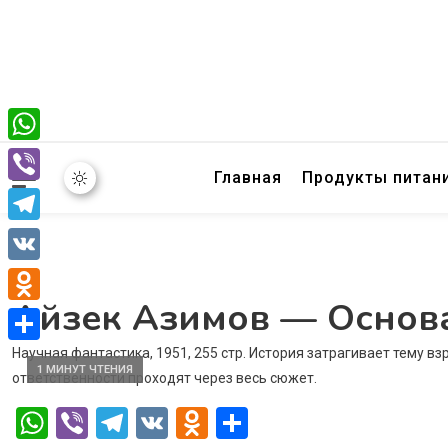
WhatsApp
Главная
Продукты питан
Viber
Telegram
VK
Айзек Азимов — Основ
Odnoklassniki
Научная фантастика, 1951, 255 стр. История затрагивает тему вз
Отправить
1 МИНУТ ЧТЕНИЯ
ответственности проходят через весь сюжет.
WhatsApp
Viber
Telegram
VK
Odnoklassniki
Отправить