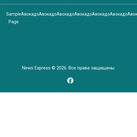
Sample
Авокадо
Авокадо
Авокадо
Авокадо
Авокадо
Авокадо
Аво
Page
News Express © 2026. Все права защищены.