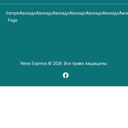
Sample
Авокадо
Авокадо
Авокадо
Авокадо
Авокадо
Авокадо
Аво
Page
News Express © 2026. Все права защищены.