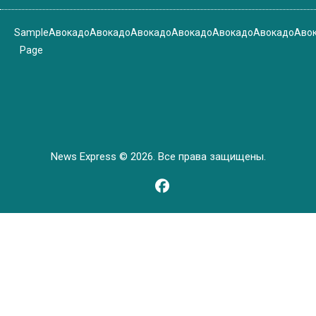
Sample
Авокадо
Авокадо
Авокадо
Авокадо
Авокадо
Авокадо
Аво
Page
News Express © 2026. Все права защищены.