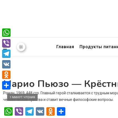
WhatsApp
Главная
Продукты питан
Viber
Telegram
VK
Марио Пьюзо — Крёстн
Odnoklassniki
Роман, 1969, 448 стр. Главный герой сталкивается с трудным мо
Отправить
1 МИНУТ ЧТЕНИЯ
человеческие чувства и ставит вечные философские вопросы.
WhatsApp
Viber
Telegram
VK
Odnoklassniki
Отправить