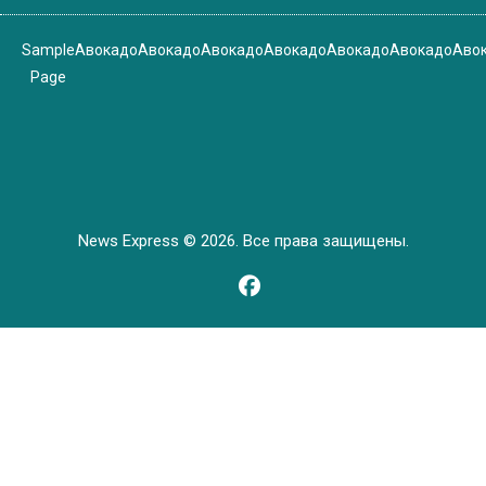
Sample
Авокадо
Авокадо
Авокадо
Авокадо
Авокадо
Авокадо
Аво
Page
News Express © 2026. Все права защищены.