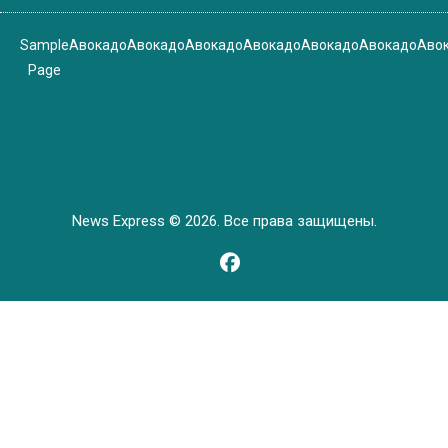
Sample
Авокадо
Авокадо
Авокадо
Авокадо
Авокадо
Авокадо
Аво
Page
News Express © 2026. Все права защищены.