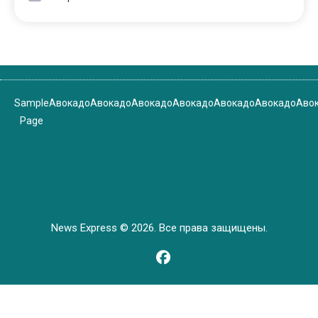
Sample
Авокадо
Авокадо
Авокадо
Авокадо
Авокадо
Авокадо
Аво
Page
News Express © 2026. Все права защищены.