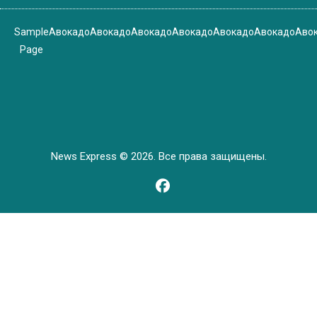
Sample
Авокадо
Авокадо
Авокадо
Авокадо
Авокадо
Авокадо
Аво
Page
News Express © 2026. Все права защищены.