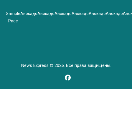
Sample
Авокадо
Авокадо
Авокадо
Авокадо
Авокадо
Авокадо
Аво
Page
News Express © 2026. Все права защищены.