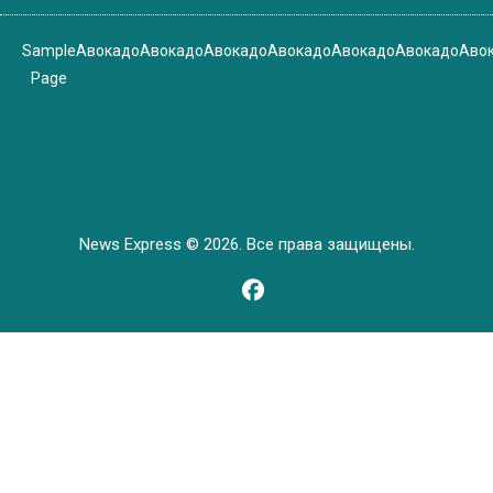
Sample
Авокадо
Авокадо
Авокадо
Авокадо
Авокадо
Авокадо
Аво
Page
News Express © 2026. Все права защищены.