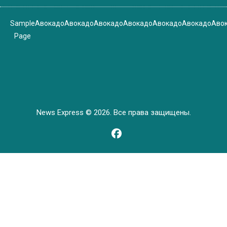
Sample
Авокадо
Авокадо
Авокадо
Авокадо
Авокадо
Авокадо
Аво
Page
News Express © 2026. Все права защищены.