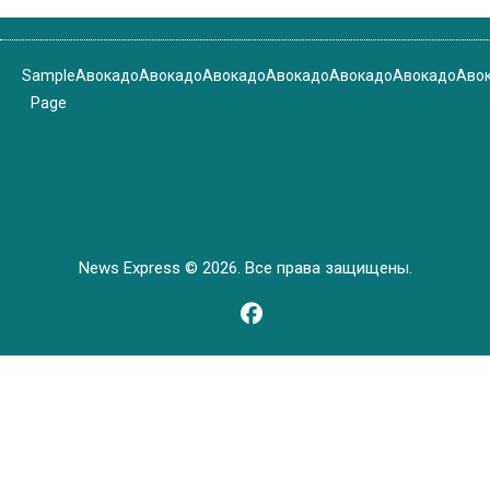
Sample
Авокадо
Авокадо
Авокадо
Авокадо
Авокадо
Авокадо
Аво
Page
News Express © 2026. Все права защищены.