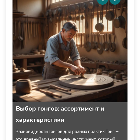
Выбор гонгов: ассортимент и
Оф
характеристики
ме
ыбор
Разновидности гонгов для разных практик Гонг —
Что 
это древний музыкальный инструмент, который
пред