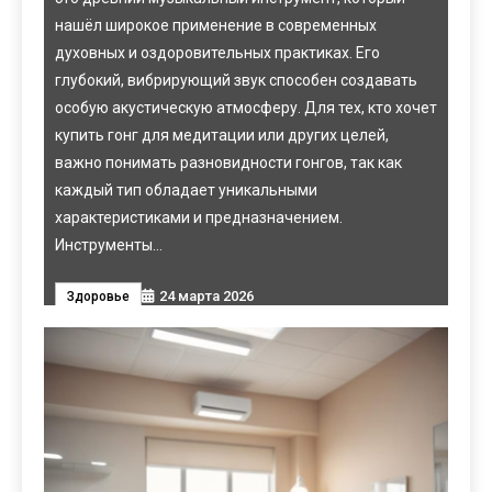
нашёл широкое применение в современных
вып
духовных и оздоровительных практиках. Его
прод
р
глубокий, вибрирующий звук способен создавать
сис
ки,
особую акустическую атмосферу. Для тех, кто хочет
кре
купить гонг для медитации или других целей,
банк
важно понимать разновидности гонгов, так как
фин
ю
каждый тип обладает уникальными
поль
ть…
характеристиками и предназначением.
акту
Инструменты…
пред
мож
24 марта 2026
Здоровье
кред
Ди