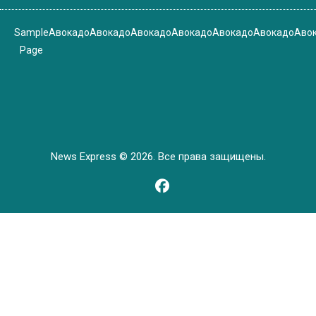
Sample
Авокадо
Авокадо
Авокадо
Авокадо
Авокадо
Авокадо
Аво
Page
News Express © 2026. Все права защищены.