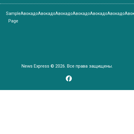
Sample
Авокадо
Авокадо
Авокадо
Авокадо
Авокадо
Авокадо
Аво
Page
News Express © 2026. Все права защищены.