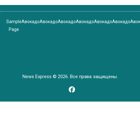
Sample
Авокадо
Авокадо
Авокадо
Авокадо
Авокадо
Авокадо
Аво
Page
News Express © 2026. Все права защищены.