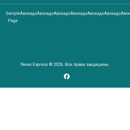
Sample
Авокадо
Авокадо
Авокадо
Авокадо
Авокадо
Авокадо
Аво
Page
News Express © 2026. Все права защищены.