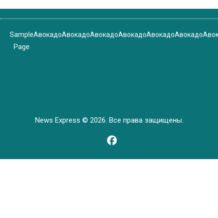
Sample
Авокадо
Авокадо
Авокадо
Авокадо
Авокадо
Авокадо
Аво
Page
News Express © 2026. Все права защищены.