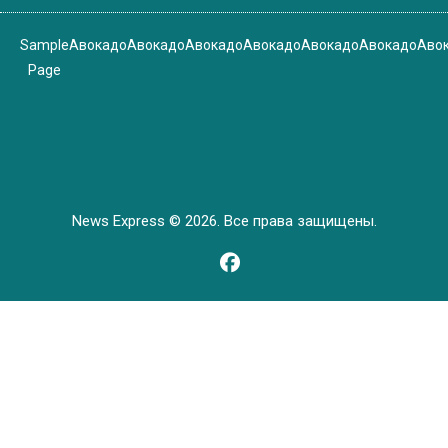
Sample
Авокадо
Авокадо
Авокадо
Авокадо
Авокадо
Авокадо
Аво
Page
News Express © 2026. Все права защищены.