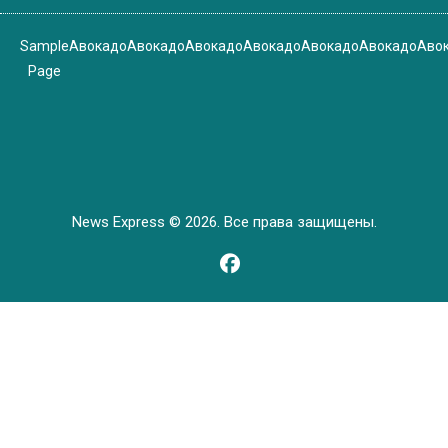
Sample
Авокадо
Авокадо
Авокадо
Авокадо
Авокадо
Авокадо
Аво
Page
News Express © 2026. Все права защищены.