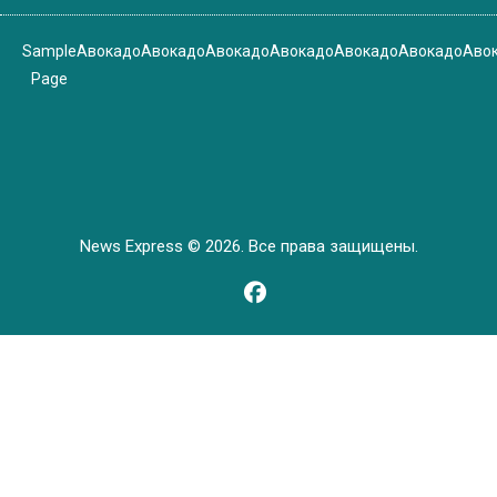
Sample
Авокадо
Авокадо
Авокадо
Авокадо
Авокадо
Авокадо
Аво
Page
News Express © 2026. Все права защищены.