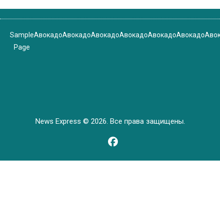
Sample
Авокадо
Авокадо
Авокадо
Авокадо
Авокадо
Авокадо
Аво
Page
News Express © 2026. Все права защищены.