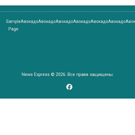
Sample
Авокадо
Авокадо
Авокадо
Авокадо
Авокадо
Авокадо
Аво
Page
News Express © 2026. Все права защищены.