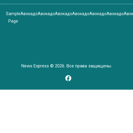
Sample
Авокадо
Авокадо
Авокадо
Авокадо
Авокадо
Авокадо
Аво
Page
News Express © 2026. Все права защищены.