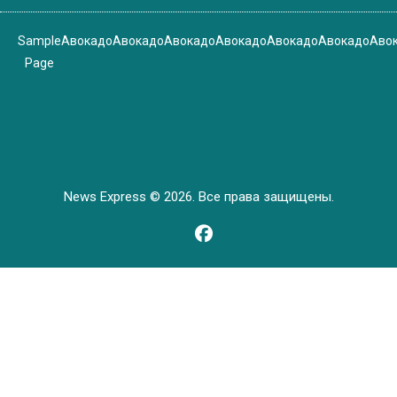
Sample
Авокадо
Авокадо
Авокадо
Авокадо
Авокадо
Авокадо
Аво
Page
News Express © 2026. Все права защищены.