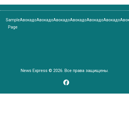
Sample
Авокадо
Авокадо
Авокадо
Авокадо
Авокадо
Авокадо
Аво
Page
News Express © 2026. Все права защищены.