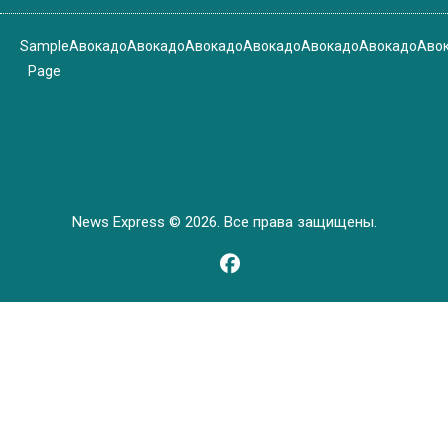
Sample
Авокадо
Авокадо
Авокадо
Авокадо
Авокадо
Авокадо
Аво
Page
News Express © 2026. Все права защищены.