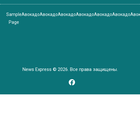
Sample
Авокадо
Авокадо
Авокадо
Авокадо
Авокадо
Авокадо
Аво
Page
News Express © 2026. Все права защищены.