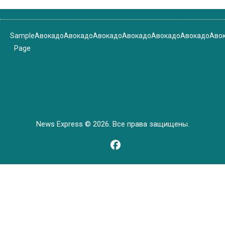
Sample
Авокадо
Авокадо
Авокадо
Авокадо
Авокадо
Авокадо
Аво
Page
News Express © 2026. Все права защищены.