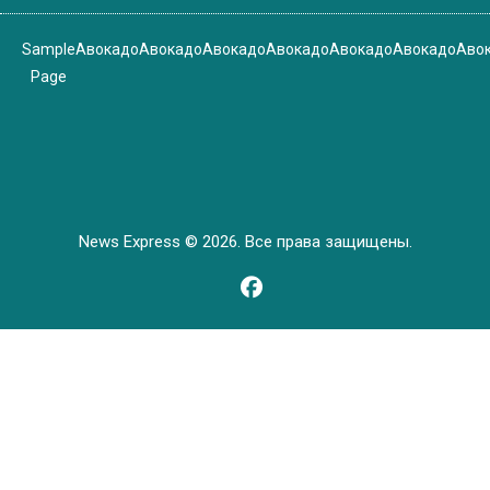
Sample
Авокадо
Авокадо
Авокадо
Авокадо
Авокадо
Авокадо
Аво
Page
News Express © 2026. Все права защищены.