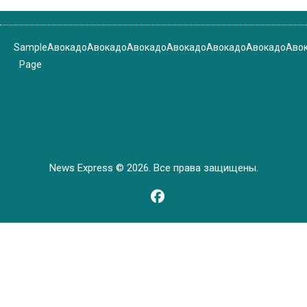
Sample
Авокадо
Авокадо
Авокадо
Авокадо
Авокадо
Авокадо
Аво
Page
News Express © 2026. Все права защищены.