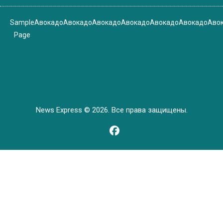
Sample
Авокадо
Авокадо
Авокадо
Авокадо
Авокадо
Авокадо
Аво
Page
News Express © 2026. Все права защищены.