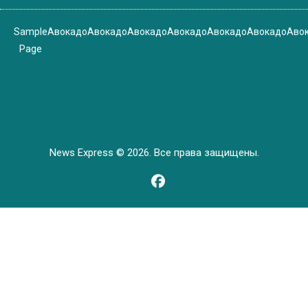
Sample
Авокадо
Авокадо
Авокадо
Авокадо
Авокадо
Авокадо
Аво
Page
News Express © 2026. Все права защищены.