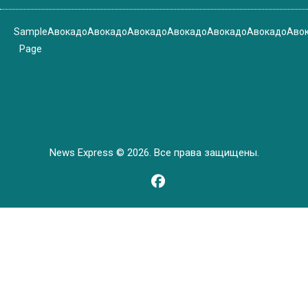
Sample
Авокадо
Авокадо
Авокадо
Авокадо
Авокадо
Авокадо
Аво
Page
News Express © 2026. Все права защищены.