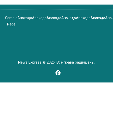
Sample
Авокадо
Авокадо
Авокадо
Авокадо
Авокадо
Авокадо
Аво
Page
News Express © 2026. Все права защищены.