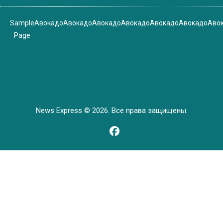
Sample
Авокадо
Авокадо
Авокадо
Авокадо
Авокадо
Авокадо
Аво
Page
News Express © 2026. Все права защищены.