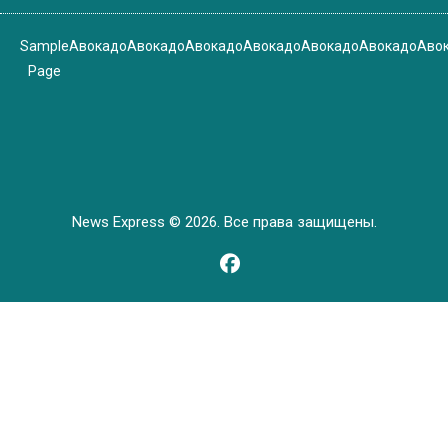
Sample
Авокадо
Авокадо
Авокадо
Авокадо
Авокадо
Авокадо
Аво
Page
News Express © 2026. Все права защищены.