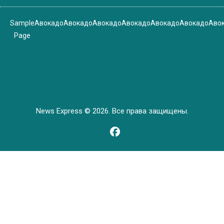
Sample
Авокадо
Авокадо
Авокадо
Авокадо
Авокадо
Авокадо
Аво
Page
News Express © 2026. Все права защищены.