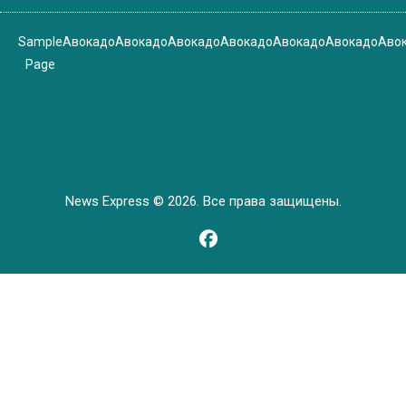
Sample
Авокадо
Авокадо
Авокадо
Авокадо
Авокадо
Авокадо
Аво
Page
News Express © 2026. Все права защищены.