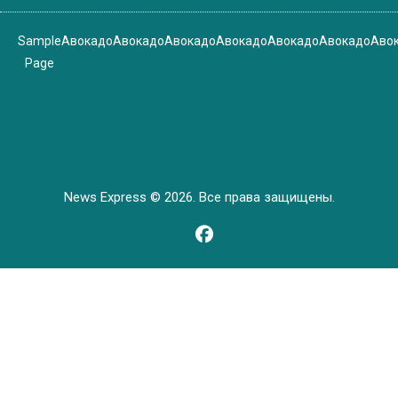
Sample
Авокадо
Авокадо
Авокадо
Авокадо
Авокадо
Авокадо
Аво
Page
News Express © 2026. Все права защищены.