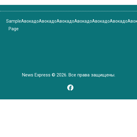
Sample
Авокадо
Авокадо
Авокадо
Авокадо
Авокадо
Авокадо
Аво
Page
News Express © 2026. Все права защищены.