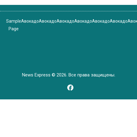
Sample
Авокадо
Авокадо
Авокадо
Авокадо
Авокадо
Авокадо
Аво
Page
News Express © 2026. Все права защищены.