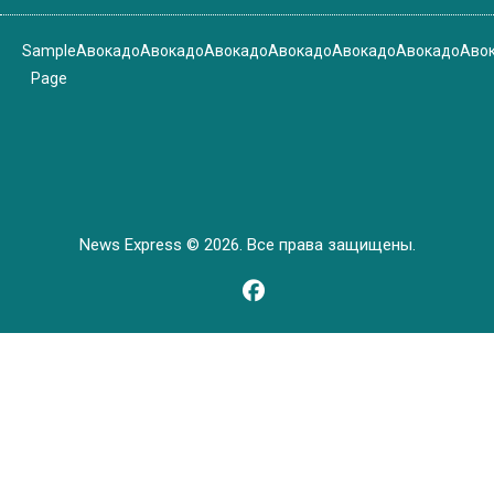
Sample
Авокадо
Авокадо
Авокадо
Авокадо
Авокадо
Авокадо
Аво
Page
News Express © 2026. Все права защищены.