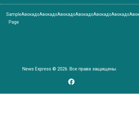
Sample
Авокадо
Авокадо
Авокадо
Авокадо
Авокадо
Авокадо
Аво
Page
News Express © 2026. Все права защищены.