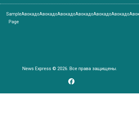
Sample
Авокадо
Авокадо
Авокадо
Авокадо
Авокадо
Авокадо
Аво
Page
News Express © 2026. Все права защищены.